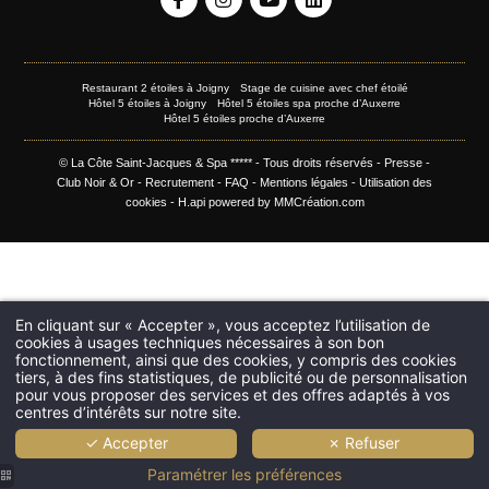
Restaurant 2 étoiles à Joigny
Stage de cuisine avec chef étoilé
Hôtel 5 étoiles à Joigny
Hôtel 5 étoiles spa proche d’Auxerre
Hôtel 5 étoiles proche d’Auxerre
© La Côte Saint-Jacques & Spa ***** - Tous droits réservés -
Presse
-
Club Noir & Or
-
Recrutement
-
FAQ
-
Mentions légales
-
Utilisation des
cookies
-
H.api
powered by
MMCréation.com
En cliquant sur « Accepter », vous acceptez l’utilisation de
cookies à usages techniques nécessaires à son bon
fonctionnement, ainsi que des cookies, y compris des cookies
tiers, à des fins statistiques, de publicité ou de personnalisation
pour vous proposer des services et des offres adaptés à vos
centres d’intérêts sur notre site.
✓ Accepter
✗ Refuser
Paramétrer les préférences