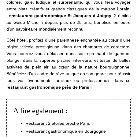
colorée, gaie, ludique et surprenante, qui vous fera voyager
Restaurant 2*
entre plats créatifs et grands classiques de la maison Lorain.
Le Bistrot
Le
restaurant gastronomique St Jacques
à Joigny
, 2 étoiles
au Guide Michelin depuis plus de 25 ans, bénéficie en outre
Hôtel 5*
d’un savoir-faire mondialement reconnu.
Bien-être & Spa
Côté hôtel, profitez d'une parenthèse enchantée au cœur d’une
Maison de Famille
région viticole prestigieuse
, dans des
chambres de caractère
.
Séminaires & Evènements
Vous pourrez vous délasser dans son spa haut de gamme,
Offres & forfaits
plonger dans la superbe piscine intérieure, et tester de belles
Activités
activités de plein air au cœur de la nature bourguignonne.
Actualités
Bénéficiez d'un cadre de rêve unique en son genre pour réussir
tous vos événements familiaux ou professionnels dans ce
Boutique et coffrets cadeaux
restaurant gastronomique près de Paris
!
Environnement & Biodiversité
Galerie Photos
Contact & accès
A lire également :
Club Noir & Or
Recrutement
Restaurant 2 étoiles proche Paris
Restaurant gastronomique en Bourgogne