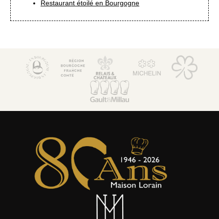
Restaurant étoilé en Bourgogne
La Côte Saint-Jacques & Spa *****
14, Faubourg de Paris
89300 Joigny (Bourgogne)
+33 3 86 62 09 70
reception@cotesaintjacques.com