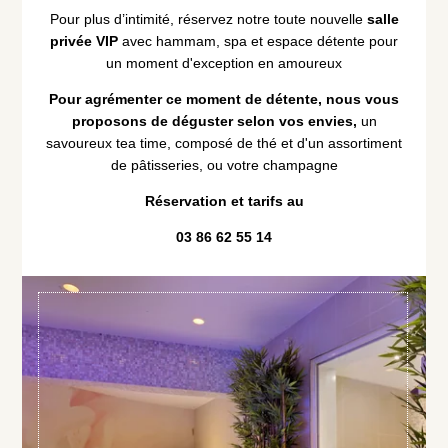
Pour plus d’intimité, réservez notre toute nouvelle
salle
privée VIP
avec hammam, spa et espace détente pour
un moment d'exception en amoureux
Pour agrémenter ce moment de détente, nous vous
proposons de déguster selon vos envies,
un
savoureux tea time, composé de thé et d'un assortiment
de pâtisseries, ou votre champagne
Maison Lorain
Réservation et tarifs au
Restaurant 2*
03 86 62 55 14
Le Bistrot
Hôtel 5*
Bien-être & Spa
Maison de Famille
Séminaires & Evènements
Offres & forfaits
Activités
Actualités