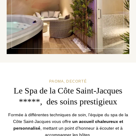
Boutique et coffrets cadeaux
Environnement & Biodiversité
Galerie Photos
Contact & accès
Club Noir & Or
Recrutement
La Côte Saint-Jacques & Spa *****
14, Faubourg de Paris
89300 Joigny (Bourgogne)
+33 3 86 62 09 70
PAOMA, DECORTÉ
reception@cotesaintjacques.com
Le Spa de la Côte Saint-Jacques
*****, des soins prestigieux
Formée à différentes techniques de soin, l’équipe du spa de la
Côte Saint-Jacques vous offre
un accueil chaleureux et
personnalisé
, mettant un point d’honneur à écouter et à
accompagner les hôtes.