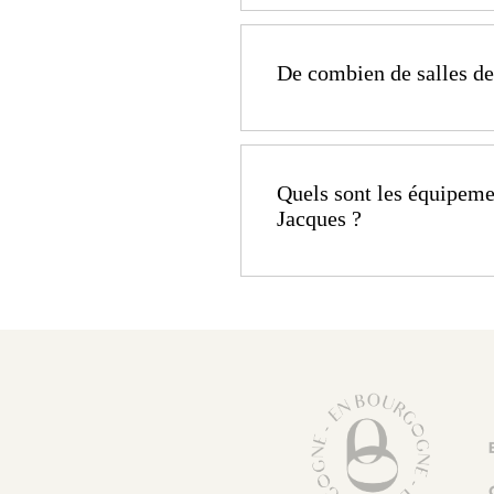
Oui, l'Hôtel La Côte Sain
cocktails ou séminaires.
De combien de salles de 
L'hôtel La Côte Saint-J
Famille avec une vue im
Quels sont les équipemen
ayant une capacité maxi
Jacques ?
personnes.
Les équipements disponib
- Ecran Koesio screen ISI
- Vidéoprojecteur, écr
- 2 paperboards, micro 
- Connexion Wifi gratuite