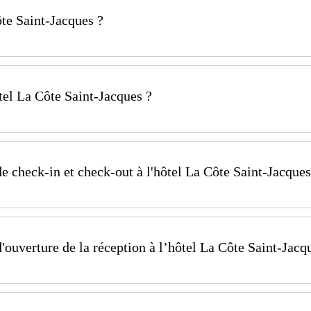
ôte Saint-Jacques ?
acques se situe 14, Faubourg de Paris à 89300 Joigny da
el La Côte Saint-Jacques ?
 réception de l'Hôtel La Côte Saint-Jacques par téléph
tion@cotesaintjacques.com
de check-in et check-out à l'hôtel La Côte Saint-Jacques
ous suivre sur nos réseaux sociaux :
acques, les horaires de check-in se font à partir de 15h e
facebook.com/cotestjacques
d'ouverture de la réception à l’hôtel La Côte Saint-Jacq
instagram.com/cotestjacques
w.youtube.com/channel/UCSsVInWuZMZHwEqvARnaawA
Jacques, la réception est ouverte du mardi au dimanche d