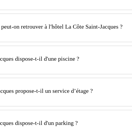
acques, l'espace Spa & Bien-être est ouvert :
 peut-on retrouver à l'hôtel La Côte Saint-Jacques ?
Jacques, vous pourrez profiter d'un espace spa avec Pisci
e de 9h à 12h et de 13h30 à 19h et le vendredi jusqu'à
 bulles ainsi que des salles de soins et un espace tropic
cques dispose-t-il d'une piscine ?
’hôtel bénéficient d’un libre accès à l’espace Spa et Bien-
nt-Jacques dispose d'une piscine intérieure chauffée da
cques propose-t-il un service d’étage ?
cques propose un service d'étage.
cques dispose-t-il d'un parking ?