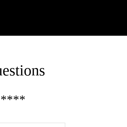
uestions
*****