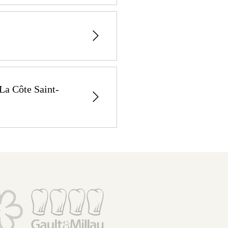
faires, réunions,
 étage de la Maison de
ns dont une de 9*9 m
 La Côte Saint-
ouvant accueillir 12
int-Jacques sont :