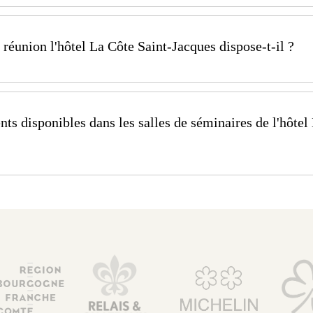
t-Jacques est le lieu idéal pour tous vos rendez-vous d'af
réunion l'hôtel La Côte Saint-Jacques dispose-t-il ?
acques dispose d'un bel espace de conférence au dernier
prenable sur Joigny. Elle possède deux salles de réunio
ts disponibles dans les salles de séminaires de l'hôtel
male de 60 personnes et une autre de 4*5 m modulable p
les dans les salles de séminaires de l'hôtel La Côte Sa
 Touch tactile interactif
an Branchement HDMI
à main