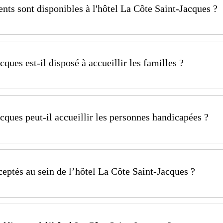
de nuit effectue les arrivées tardives et les départs anti
nts sont disponibles à l'hôtel La Côte Saint-Jacques ?
’ouverture de notre réception.
cques dispose de 22 chambres & suites à savoir :
’hôtel La Côte Saint-Jacques est fermé le lundi soir, le 
ques est-il disposé à accueillir les familles ?
ques est tout à fait disposé à accueillir les familles jus
cques peut-il accueillir les personnes handicapées ?
 vous pouvez contacter Pâquerette, notre responsable 
al@cotesaintjacques.com
t-Jacques peut accueillir les personnes en situation de 
eptés au sein de l’hôtel La Côte Saint-Jacques ?
cceptés sur demande et sans supplément à l'hôtel La Cô