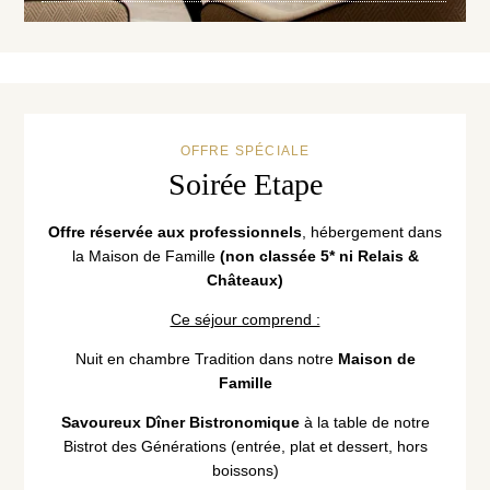
Recrutement
La Côte Saint-Jacques & Spa *****
14, Faubourg de Paris
89300 Joigny (Bourgogne)
+33 3 86 62 09 70
OFFRE SPÉCIALE
reception@cotesaintjacques.com
Soirée Etape
Offre réservée aux professionnels
, hébergement dans
la Maison de Famille
(non classée 5* ni Relais &
Châteaux)
Ce séjour comprend :
Nuit en chambre Tradition dans notre
Maison de
Famille
Savoureux Dîner Bistronomique
à la table de notre
Bistrot des Générations (entrée, plat et dessert, hors
boissons)