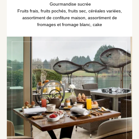
Gourmandise sucrée
Fruits frais, fruits pochés, fruits sec, céréales variées,
Maison Lorain
assortiment de confiture maison, assortiment de
fromages et fromage blanc, cake
Restaurant 2*
Le Bistrot
Hôtel 5*
Bien-être & Spa
Maison de Famille
Séminaires & Evènements
Offres & forfaits
Activités
Actualités
Boutique et coffrets cadeaux
Environnement & Biodiversité
Galerie Photos
Contact & accès
Club Noir & Or