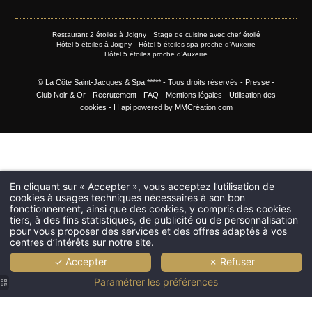
Restaurant 2 étoiles à Joigny
Stage de cuisine avec chef étoilé
Hôtel 5 étoiles à Joigny
Hôtel 5 étoiles spa proche d’Auxerre
Hôtel 5 étoiles proche d’Auxerre
© La Côte Saint-Jacques & Spa ***** - Tous droits réservés -
Presse
-
Club Noir & Or
-
Recrutement
-
FAQ
-
Mentions légales
-
Utilisation des
cookies
-
H.api
powered by
MMCréation.com
En cliquant sur « Accepter », vous acceptez l’utilisation de
cookies à usages techniques nécessaires à son bon
fonctionnement, ainsi que des cookies, y compris des cookies
tiers, à des fins statistiques, de publicité ou de personnalisation
pour vous proposer des services et des offres adaptés à vos
centres d’intérêts sur notre site.
✓ Accepter
✗ Refuser
Paramétrer les préférences