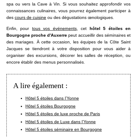
Restaurant 2*
spa ou vers la Cave à Vin. Si vous souhaitez approfondir vos
connaissances culinaires, vous pourrez également participer à
Le Bistrot
des
cours de cuisine
ou des dégustations œnologiques.
Hôtel 5*
Bien-être & Spa
Enfin, pour
tous vos événements
, cet
hôtel 5 étoiles en
Bourgogne proche d'Auxerre
peut accueillir des séminaires et
Maison de Famille
des mariages. À cette occasion, les équipes de la Côte Saint
Séminaires & Evènements
Jacques se tiendront à votre disposition pour vous aider à
Offres & forfaits
organiser des excursions, décorer les salles de réception, ou
Activités
encore établir des menus personnalisés.
Actualités
Boutique et coffrets cadeaux
A lire également :
Environnement & Biodiversité
Galerie Photos
Hôtel 5 étoiles dans l’Yonne
Contact & accès
Hôtel 5 étoiles Bourgogne
Club Noir & Or
Hôtel 5 étoiles de luxe proche de Paris
Recrutement
Hôtel 5 étoiles de Luxe dans l’Yonne
Hôtel 5 étoiles séminaire en Bourgogne