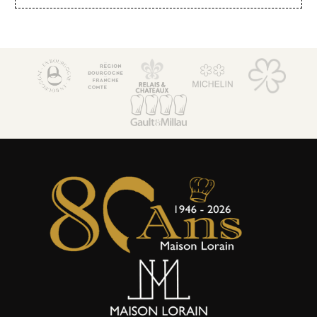
La Côte Saint-Jacques & Spa *****
14, Faubourg de Paris
89300 Joigny (Bourgogne)
+33 3 86 62 09 70
reception@cotesaintjacques.com