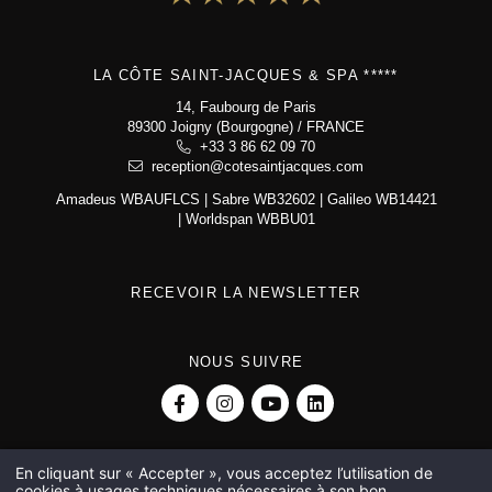
Recrutement
LA CÔTE SAINT-JACQUES & SPA *****
La Côte Saint-Jacques & Spa *****
14, Faubourg de Paris
14, Faubourg de Paris
89300 Joigny (Bourgogne) / FRANCE
89300 Joigny (Bourgogne)
+33 3 86 62 09 70
+33 3 86 62 09 70
reception@cotesaintjacques.com
reception@cotesaintjacques.com
Amadeus WBAUFLCS | Sabre WB32602 | Galileo WB14421
| Worldspan WBBU01
RECEVOIR LA NEWSLETTER
NOUS SUIVRE
En cliquant sur « Accepter », vous acceptez l’utilisation de
cookies à usages techniques nécessaires à son bon