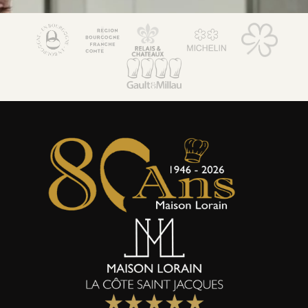
Maison Lorain
Restaurant 2*
Le Bistrot
Hôtel 5*
Bien-être & Spa
Maison de Famille
Séminaires & Evènements
Offres & forfaits
Activités
Actualités
Boutique et coffrets cadeaux
Environnement & Biodiversité
Galerie Photos
Contact & accès
Club Noir & Or