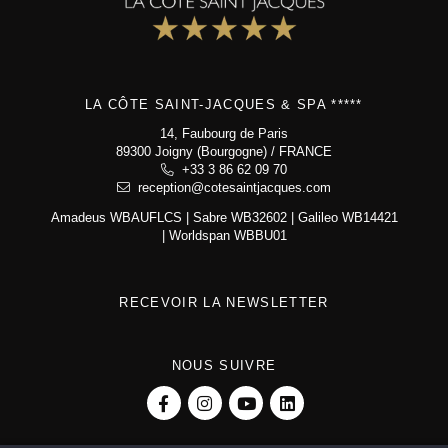
Club Noir & Or
Recrutement
La Côte Saint-Jacques & Spa *****
LA CÔTE SAINT-JACQUES & SPA *****
14, Faubourg de Paris
14, Faubourg de Paris
89300 Joigny (Bourgogne)
89300 Joigny (Bourgogne) / FRANCE
+33 3 86 62 09 70
reception@cotesaintjacques.com
+33 3 86 62 09 70
reception@cotesaintjacques.com
Amadeus WBAUFLCS | Sabre WB32602 | Galileo WB14421
| Worldspan WBBU01
RECEVOIR LA NEWSLETTER
NOUS SUIVRE