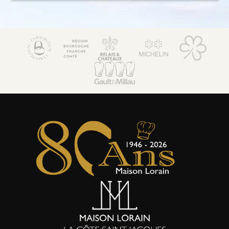
Maison Lorain
Restaurant 2*
Le Bistrot
Hôtel 5*
Bien-être & Spa
Maison de Famille
Séminaires & Evènements
Offres & forfaits
Activités
Actualités
Boutique et coffrets cadeaux
Environnement & Biodiversité
Galerie Photos
Contact & accès