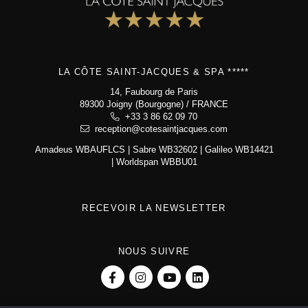
Club Noir & Or
Recrutement
La Côte Saint-Jacques & Spa *****
LA CÔTE SAINT-JACQUES & SPA *****
14, Faubourg de Paris
14, Faubourg de Paris
89300 Joigny (Bourgogne)
89300 Joigny (Bourgogne) / FRANCE
+33 3 86 62 09 70
reception@cotesaintjacques.com
+33 3 86 62 09 70
reception@cotesaintjacques.com
Amadeus WBAUFLCS | Sabre WB32602 | Galileo WB14421
| Worldspan WBBU01
RECEVOIR LA NEWSLETTER
NOUS SUIVRE