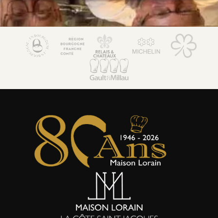
Maison Lorain
Restaurant 2*
Le Bistrot
Hôtel 5*
Bien-être & Spa
Maison de Famille
Séminaires & Evènements
Offres & forfaits
Activités
Actualités
Boutique et coffrets cadeaux
Environnement & Biodiversité
Galerie Photos
Contact & accès