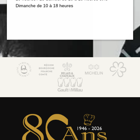
Hôtel 5*
Dimanche de 10 à 18 heures
Bien-être & Spa
Maison de Famille
Séminaires & Evènements
Offres & forfaits
Activités
Actualités
Boutique et coffrets cadeaux
Environnement & Biodiversité
Galerie Photos
Contact & accès
Club Noir & Or
Recrutement
La Côte Saint-Jacques & Spa *****
14, Faubourg de Paris
89300 Joigny (Bourgogne)
+33 3 86 62 09 70