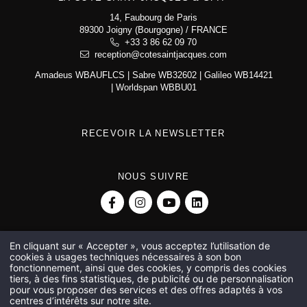
14, Faubourg de Paris
89300 Joigny (Bourgogne) / FRANCE
La Côte Saint-Jacques & Spa *****
+33 3 86 62 09 70
14, Faubourg de Paris
reception@cotesaintjacques.com
89300 Joigny (Bourgogne)
+33 3 86 62 09 70
Amadeus WBAUFLCS | Sabre WB32602 | Galileo WB14421
reception@cotesaintjacques.com
| Worldspan WBBU01
RECEVOIR LA NEWSLETTER
NOUS SUIVRE
En cliquant sur « Accepter », vous acceptez l’utilisation de
cookies à usages techniques nécessaires à son bon
Restaurant 2 étoiles à Joigny
Stage de cuisine avec chef étoilé
fonctionnement, ainsi que des cookies, y compris des cookies
Hôtel 5 étoiles à Joigny
Hôtel 5 étoiles spa proche d’Auxerre
tiers, à des fins statistiques, de publicité ou de personnalisation
Hôtel 5 étoiles proche d’Auxerre
pour vous proposer des services et des offres adaptés à vos
centres d’intérêts sur notre site.
© La Côte Saint-Jacques & Spa ***** - Tous droits réservés -
Presse
-