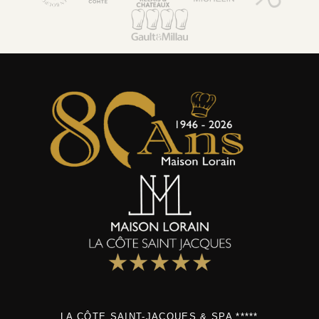
Maison Lorain
Restaurant 2*
Le Bistrot
Hôtel 5*
Bien-être & Spa
Maison de Famille
Séminaires & Evènements
Offres & forfaits
Activités
Actualités
Boutique et coffrets cadeaux
Environnement & Biodiversité
Galerie Photos
Contact & accès
Club Noir & Or
Recrutement
LA CÔTE SAINT-JACQUES & SPA *****