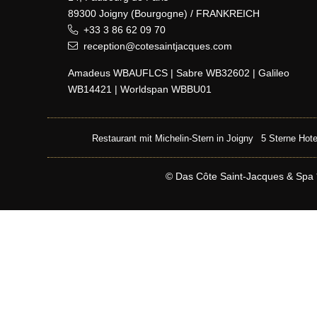
89300 Joigny (Bourgogne) / FRANKREICH
+33 3 86 62 09 70
reception@cotesaintjacques.com
Amadeus WBAUFLCS | Sabre WB32602 | Galileo
WB14421 | Worldspan WBBU01
Restaurant mit Michelin-Stern in Joigny
5 Sterne Hote
© Das Côte Saint-Jacques & Spa ***
JM Lorain
Gastronomie
Hotel 5*