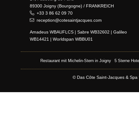
89300 Joigny (Bourgogne) / FRANKREICH
+33 3 86 62 09 70
reception@cotesaintjacques.com
Amadeus WBAUFLCS | Sabre WB32602 | Galileo
WB14421 | Worldspan WBBU01
Restaurant mit Michelin-Stern in Joigny
5 Sterne Hote
© Das Côte Saint-Jacques & Spa ***
JM Lorain
Gastronomie
Hotel 5*