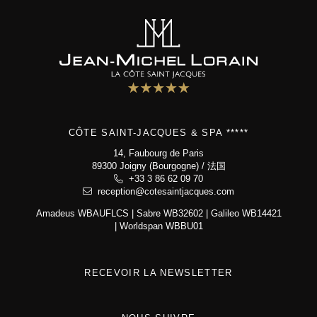
Côte Saint-Jacques & Spa *****
14, Faubourg de Paris
89300 Joigny (Bourgogne)
+33 3 86 62 09 70
CÔTE SAINT-JACQUES & SPA *****
reception@cotesaintjacques.com
14, Faubourg de Paris
89300 Joigny (Bourgogne) / 法国
+33 3 86 62 09 70
reception@cotesaintjacques.com
Amadeus WBAUFLCS | Sabre WB32602 | Galileo WB14421
| Worldspan WBBU01
RECEVOIR LA NEWSLETTER