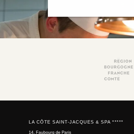
LA CÔTE SAINT-JACQUES & SPA *****
14, Faubourg de Paris