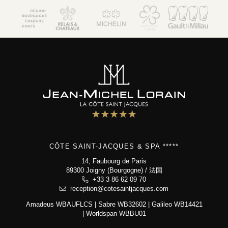
Côte Saint-Jacques & Spa *****
14, Faubourg de Paris
89300 Joigny (Bourgogne)
+33 3 86 62 09 70
reception@cotesaintjacques.com
CÔTE SAINT-JACQUES & SPA *****
14, Faubourg de Paris
89300 Joigny (Bourgogne) / 法国
+33 3 86 62 09 70
reception@cotesaintjacques.com
Amadeus WBAUFLCS | Sabre WB32602 | Galileo WB14421
| Worldspan WBBU01