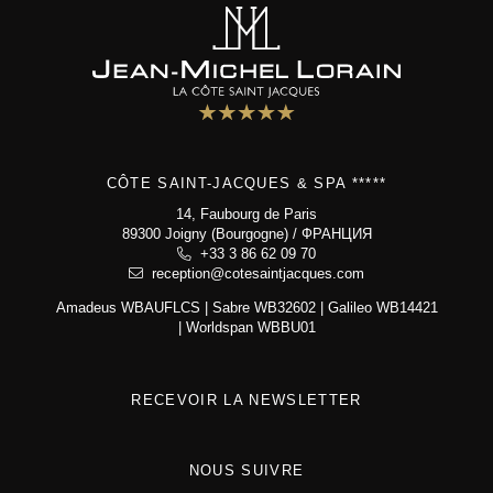
JM Lorain
гастрономия
отель 5*
Семейный дом
спа-зона
фотогалерея
CÔTE SAINT-JACQUES & SPA *****
контакт и доступ
14, Faubourg de Paris
89300 Joigny (Bourgogne) / ФРАНЦИЯ
+33 3 86 62 09 70
Côte Saint-Jacques & Spa *****
reception@cotesaintjacques.com
14, Faubourg de Paris
89300 Joigny (Bourgogne)
Amadeus WBAUFLCS | Sabre WB32602 | Galileo WB14421
+33 3 86 62 09 70
| Worldspan WBBU01
reception@cotesaintjacques.com
RECEVOIR LA NEWSLETTER
NOUS SUIVRE