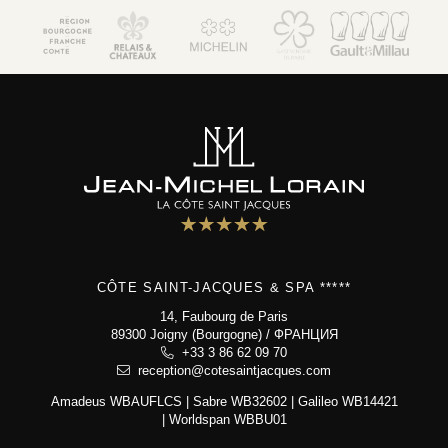
JM Lorain
гастрономия
отель 5*
Семейный дом
спа-зона
фотогалерея
контакт и доступ
CÔTE SAINT-JACQUES & SPA *****
Côte Saint-Jacques & Spa *****
14, Faubourg de Paris
14, Faubourg de Paris
89300 Joigny (Bourgogne) / ФРАНЦИЯ
89300 Joigny (Bourgogne)
+33 3 86 62 09 70
+33 3 86 62 09 70
reception@cotesaintjacques.com
reception@cotesaintjacques.com
Amadeus WBAUFLCS | Sabre WB32602 | Galileo WB14421
| Worldspan WBBU01