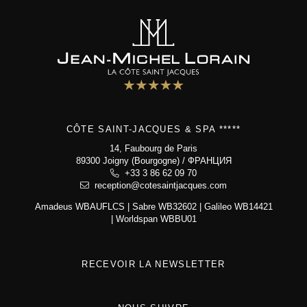
JM Lorain
гастрономия
отель 5*
Семейный дом
спа-зона
фотогалерея
CÔTE SAINT-JACQUES & SPA *****
контакт и доступ
14, Faubourg de Paris
89300 Joigny (Bourgogne) / ФРАНЦИЯ
Côte Saint-Jacques & Spa *****
+33 3 86 62 09 70
14, Faubourg de Paris
reception@cotesaintjacques.com
89300 Joigny (Bourgogne)
Amadeus WBAUFLCS | Sabre WB32602 | Galileo WB14421
+33 3 86 62 09 70
| Worldspan WBBU01
reception@cotesaintjacques.com
RECEVOIR LA NEWSLETTER