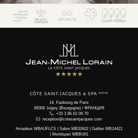
JM Lorain
гастрономия
отель 5*
Семейный дом
спа-зона
фотогалерея
контакт и доступ
CÔTE SAINT-JACQUES & SPA *****
Côte Saint-Jacques & Spa *****
14, Faubourg de Paris
14, Faubourg de Paris
89300 Joigny (Bourgogne)
89300 Joigny (Bourgogne) / ФРАНЦИЯ
+33 3 86 62 09 70
+33 3 86 62 09 70
reception@cotesaintjacques.com
reception@cotesaintjacques.com
Amadeus WBAUFLCS | Sabre WB32602 | Galileo WB14421
| Worldspan WBBU01